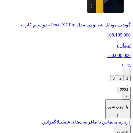
گوشی موبایل شیائومی مدل Poco X7 Pro - دو سیم کارت
108
,
199,000
تومانء
120,000,000
۱۰%
3
2
1
...
2234
با دیجی شهر
درباره ما
تماس با ما
فرصت‌های شغلی
بلاگ
قوانین
خدمات