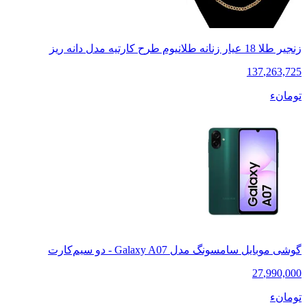
زنجیر طلا 18 عیار زنانه طلانیوم طرح کارتیه مدل دانه ریز
137
,
263,725
تومانء
گوشی موبایل سامسونگ مدل Galaxy A07 - دو سیم‌کارت
27
,
990,000
تومانء