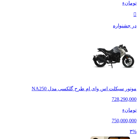
تومانء
در جشنواره
موتور سیکلت اس وای ام طرح گلکسی مدل NA250
728
,
290,000
تومانء
750,000,000
۳%