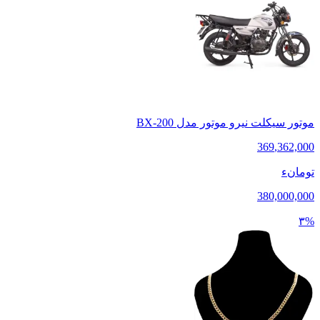
موتور سیکلت نیرو موتور مدل BX-200
369
,
362,000
تومانء
380,000,000
۳%