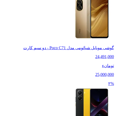
گوشی موبایل شیائومی مدل Poco C71 - دو سیم کارت
24
,
491,000
تومانء
25,000,000
۲%