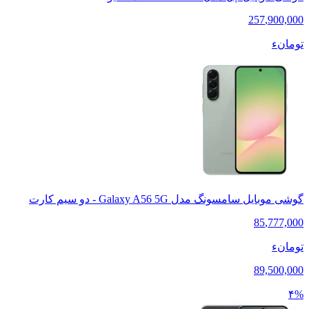
257
,
900,000
تومانء
گوشی موبایل سامسونگ مدل Galaxy A56 5G - دو سیم کارت
85
,
777,000
تومانء
89,500,000
۴%