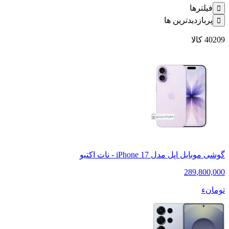
فیلترها
پربازدیدترین ها
40209
کالا
گوشی موبایل اپل مدل iPhone 17 - نات اکتیو
289
,
800,000
تومانء