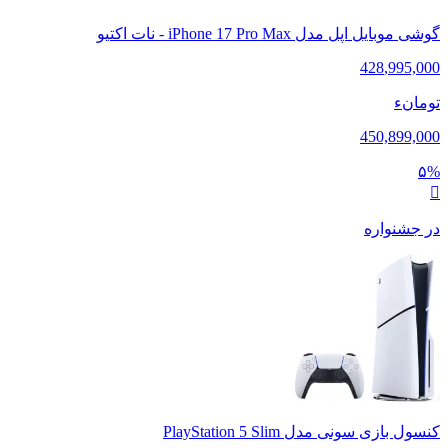
گوشی موبایل اپل مدل iPhone 17 Pro Max - نات اکتیو
428
,
995,000
تومانء
450,899,000
۵%
در جشنواره
کنسول بازی سونی مدل PlayStation 5 Slim