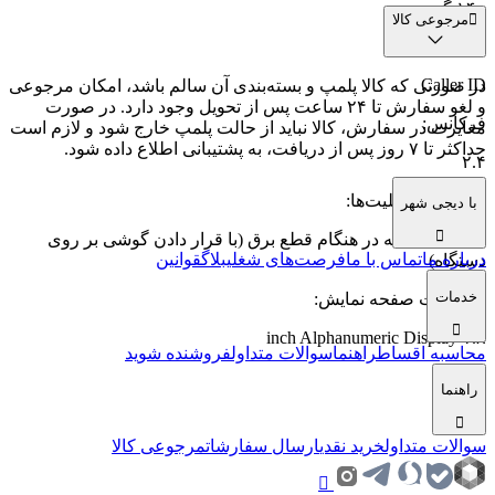
۱۴۰ گرم
مرجوعی کالا
ویژگی‌ها
:
Caller ID
در صورتی که کالا پلمپ و بسته‌بندی آن سالم باشد، امکان مرجوعی
و لغو سفارش تا ۲۴ ساعت پس از تحویل وجود دارد. در صورت
فرکانس
:
مغایرت در سفارش، کالا نباید از حالت پلمپ خارج شود و لازم است
حداکثر تا ۷ روز پس از دریافت، به پشتیبانی اطلاع داده شود.
۲.۴
امکانات و قابلیت‌ها
:
با دیجی شهر
قابلیت مکالمه در هنگام قطع برق (با قرار دادن گوشی بر روی
درباره ما
تماس با ما
فرصت‌های شغلی
بلاگ
قوانین
دستگاه)
خدمات
توضیحات صفحه نمایش
:
۱.۸ inch Alphanumeric Display
محاسبه اقساط
راهنما
سوالات متداول
فروشنده شوید
راهنما
سوالات متداول
خرید نقدی
ارسال سفارشات
مرجوعی کالا