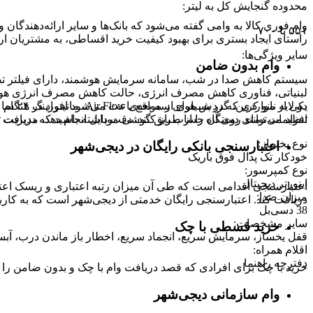
محدوده گنجایش کل به لیتر
:
وام فوری کالا به وامی گفته می‌شود که بانک‌ها و سایر ارائه‌دهندگا
۵۵۱ تا ۷۰۰
راستای ایجاد بستری برای بهبود کیفیت خرید اقساطی، به مشتریان ار
سایر ویژگی‌ها
:
وام بدون ضامن
سیستم کاهش صدا در شب، سامانه سرمایش هوشمند، دارای فیلتر تصفی
دو لا
یکی از مواردی که در بسیاری از مواقع باعث می‌شود افراد در هنگام
تنظیمات دمای دستگاه را از طریق گوشی موبایل انجام دهد، مدیریت تنظیما
افراد می‌توانند روی آن حساب باز کنند. دقت داشته باشید که دریافت و
نوع یخساز
:
اعتبارسنجی بانکی رایگان در دیجی‌شهر
خودکار تک پدال فوق باریک
نوع کمپرسور
:
اینورتر دیجیتال
اعتبارسنجی اقدامی است که طی آن میزان رتبه اعتباری و ریسک اعتب
میزان صدا
:
دریافت کند. اعتبارسنجی رایگان خدمتی از دیجی‌شهر است که به کارب
38 دسی‌بل
سایر مشخصات
:
خرید قسطی با چک
قفل یخساز، سرمایش سریع، انجماد سریع، اخطار باز ماندن درب، آبسر
اقلام همراه
:
دفترچه راهنما
خرید با چک برای افرادی که قصد دریافت وام با چک و بدون ضامن را دا
وام سازمانی دیجی‌شهر