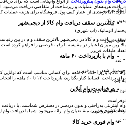
۴ عدد
دریافت وام بدون پیش‌پرداخت
از انواع وام‌هایی است که برای دریافت 
دریافت هزینه‌های عملیات و زیرساخت از متقاضی دریافت می‌شود. از 
امکانات فریزر
:
ندارید؛ اما درصدی از اعتبار کیف پول فروشگاه برای هزینه عملیات ک
بدون برفک
بیشترین سقف دریافت وام کالا از دیجی‌شهر
یخساز اتوماتیک (آب شهری)
لامپ فریزر
بالاترین میزان اعتبار در مقایسه با رقبا، فرصتی را فراهم کرده است تا بتوانید متناسب با رتبه اعتباری خود تا 
تعداد طبقات فریزر
:
وام با بازپرداخت ۶۰ ماهه
۴ عدد
جهت باز شدن درب فریزر
:
وام کالا با بازپرداخت ۶۰ ماهه برای کسانی مناسب ا
برای پرداخت اقساط کنار بگذارید، بازپرداخت ۱۲ تا ۶۰ ماهه را انتخاب کنید و خرید اقساطی خود را انجام دهید.
به چپ
درخواست وام آنلاین
نوع مقاومت در برابر برفک
:
نوفراست
وام اینترنتی به‌راحتی و بدون دردسر در دسترس شماست. با دریافت این
تعداد کشوی فریزر
:
راحت‌ترین روش به متقاضیان وام ارائه می‌شود. شما با دریافت وام این
۲ عدد
وام فوری خرید کالا