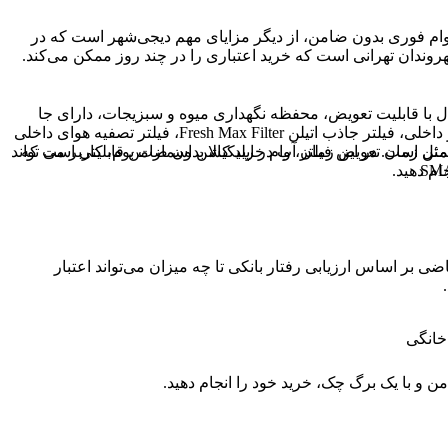
د. وام فوری بدون ضامن، از دیگر مزایای مهم دیجی‌شهر است که در
وندان تهرانی است که خرید اعتباری را در چند روز ممکن می‌کند.
با قابلیت تعویض، محفظه نگهداری میوه و سبزیجات، دارای جا
لبنیاتی، فناوری کاهش مصرف انرژی، حالت کاهش مصرف انرژی هوشمند، دارای حسگر هوشمند تشخیص دمای بیرونی، شش عدد سنسور داخلی، فیلتر جاذب اتیلن Fresh Max Filter، فیلتر تصفیه هوای داخلی
رنت، اعلام هشدارهاي نگهداري مثل زمان تعویض فیلتر آب در اپلیکیشن اسمارت بوم، کاربر می تواند
مئن است. در این زمان، وام خرید کالا بدون ضامن قابلیتی است که
ام دهید.
 اساس ارزیابی رفتار بانکی تا چه میزان می‌تواند اعتبار
خانگی
ن و با یک برگ چک، خرید خود را انجام دهید.