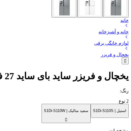
خانه
خانه و آشپزخانه
لوازم خانگی برقی
یخچال و فریزر
یخچال و فریزر ساید بای ساید 27 فوت اسنوا مدل S1Di-S110
رنگ
:
2
نوع
استیل | S1Di-S110S
سفید متالیک | S1Di-S110W
مشخصات