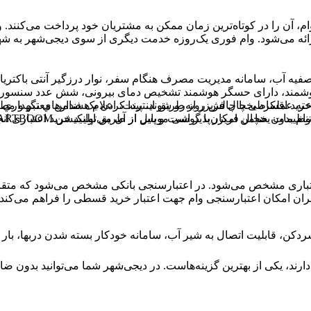
ن وام، آن را در کوتاه‌ترین زمان ممکن به مشتریان خود پرداخت می‌کنن
ائه می‌شود. وام فوری یک‌روزه خدمت دیگری از سوی دیجی‌شهر به شهر
ه آب، سامانه مدیریت مصرف هنگام سفر، نوار درزگیر آنتی باکتریال 
یه نانو کربن، گردش هوای سه بعدی Air Flow، مانیتورینگ ۲۴ ساعته عملکرد یخچال فریزر از طریق اینت
 خرید اقساطی با چالش روبه‌رو شوند، پیدا کردن یک ضامن معتبر و مط
ت یخچال فریزر با گوشی موبایل از طریق اپلیکیشن SMARTBOOM
ام بدون ضامن امکان‌پذیر است و پس از آن می‌توانید خرید اعتباری انج
اری مشخص می‌شود. در اعتبارسنجی بانکی مشخص می‌شود که متقاضی بر
ران امکان اعتبارسنجی وام جهت اعتبار خرید قسطی را فراهم می‌کند.
دکن، قابلیت اتصال به شیر آب، سامانه خودکار بسته شدن دربها، بار 
رند، یکی از بهترین گزینه‌هاست. در دیجی‌شهر شما می‌توانید بدون ضام