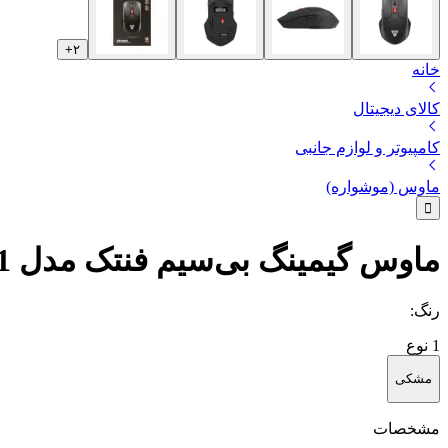
+
۲
خانه
کالای دیجیتال
کامپیوتر و لوازم جانبی
ماوس (موشواره)
ماوس گیمینگ بی‌سیم فنتک مدل CRUISER WG11
رنگ
:
1
نوع
مشکی
مشخصات