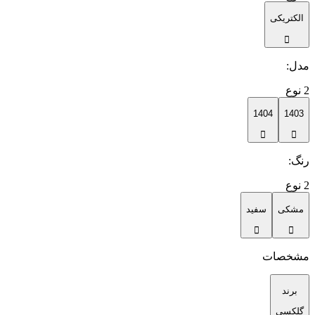
الکتریکی
مدل
:
2
نوع
1404
1403
رنگ
:
2
نوع
مشکی
سفید
مشخصات
برند
گلکسی