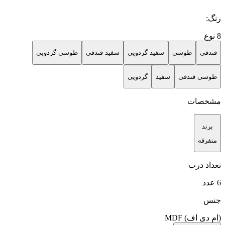
رنگ
:
8
نوع
فندقی
طوسی
سفید گردویی
سفید فندقی
طوسی گردویی
طوسی فندقی
سفید
گردویی
مشخصات
برند
متفرقه
تعداد درب
6 عدد
جنس
(ام دی اف) MDF