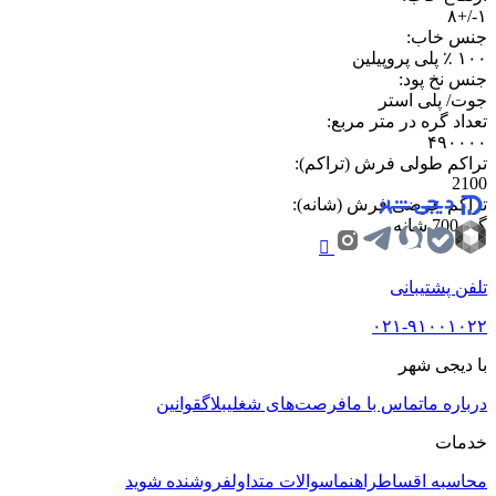
۱-/+۸
جنس خاب
:
۱۰۰ ٪ پلی پروپیلین
جنس نخ پود
:
جوت/ پلی استر
تعداد گره در متر مربع
:
۴۹۰۰۰۰
تراکم طولی فرش (تراکم)
:
2100
تراکم عرضی فرش (شانه)
:
گبه 700 شانه
تلفن پشتیبانی
۰۲۱-۹۱۰۰۱۰۲۲
با دیجی شهر
درباره ما
تماس با ما
فرصت‌های شغلی
بلاگ
قوانین
خدمات
محاسبه اقساط
راهنما
سوالات متداول
فروشنده شوید