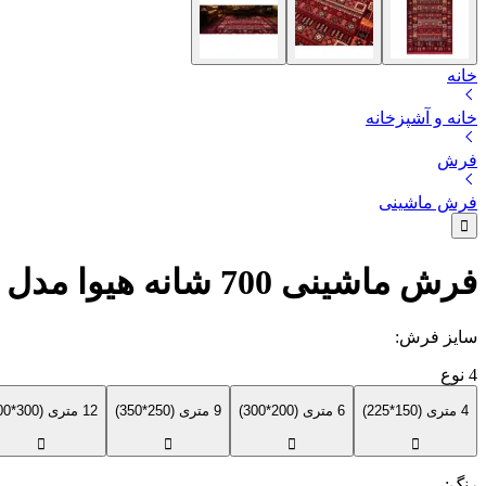
خانه
خانه و آشپزخانه
فرش
فرش ماشینی
فرش ماشینی 700 شانه هیوا مدل کلکسیون خزان
سایز فرش
:
4
نوع
4 متری (150*225)
6 متری (200*300)
9 متری (250*350)
12 متری (300*400)
رنگ
: