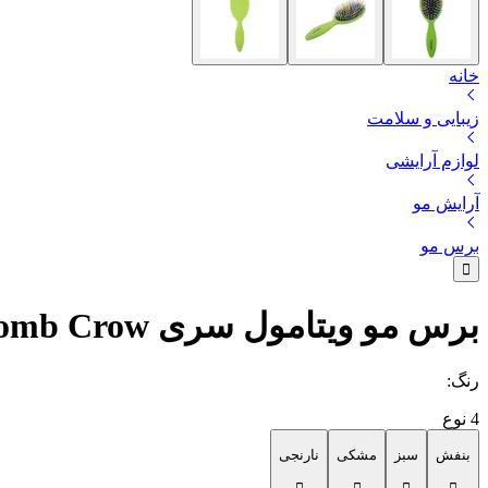
خانه
زیبایی و سلامت
لوازم آرایشی
آرایش مو
برس مو
برس مو ویتامول سری Power Comb Crow مدل 18500
رنگ
:
4
نوع
بنفش
سبز
مشکی
نارنجی