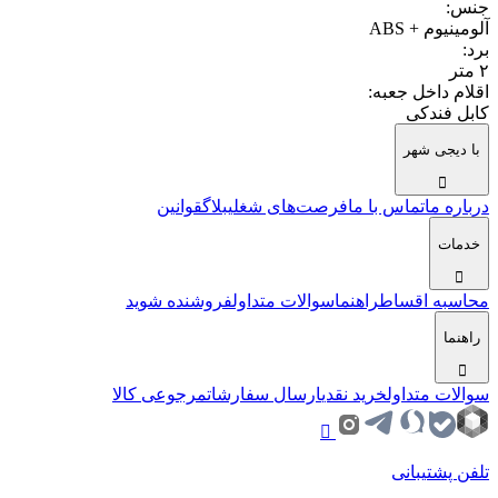
جنس
:
آلومینیوم + ABS
برد
:
۲ متر
اقلام داخل جعبه
:
کابل فندکی
با دیجی شهر
درباره ما
تماس با ما
فرصت‌های شغلی
بلاگ
قوانین
خدمات
محاسبه اقساط
راهنما
سوالات متداول
فروشنده شوید
راهنما
سوالات متداول
خرید نقدی
ارسال سفارشات
مرجوعی کالا
تلفن پشتیبانی