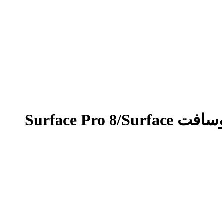
کیبورد تبلت مایکروسافت مدل Type Cover مناسب برای تبلت مایکروسافت Surface Pro 8/Surface