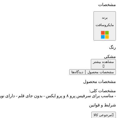
مشخصات
برند
مایکروسافت
رنگ
مشکی
مشاهده بیشتر
مشخصات محصول
دیدگاه‌ها
مشخصات محصول
مشخصات کلی
:
- مناسب برای سرفیس پرو ۸ و پرو ایکس - بدون جای قلم - دارای نور پس زمینه کیبورد - دکمه ها: کلیدهای QWERTY، دکمه های Function، دکمه اختصاصی ویندوز - زبان دکمه های کیبورد: English/Arabic
شرایط و قوانین
مرجوعی کالا