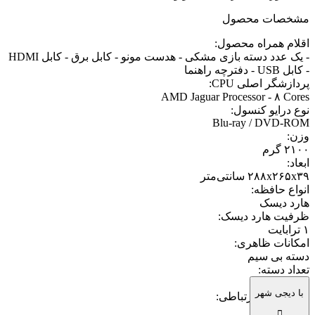
مشخصات محصول
اقلام همراه محصول
:
- یک عدد دسته بازی مشکی - هدست مونو - کابل برق - کابل HDMI
- کابل USB - دفترچه راهنما
پردازشگر اصلی CPU
:
AMD Jaguar Processor - ۸ Cores
نوع درایو کنسول
:
Blu-ray / DVD-ROM
وزن
:
۲۱۰۰ گرم
ابعاد
:
۲۸۸x۲۶۵x۳۹ سانتی‌متر
انواع حافظه
:
هارد دیسک
ظرفیت هارد دیسک
:
۱ ترابایت
امکانات ظاهری
:
دسته بی سیم
تعداد دسته
:
یک عدد
با دیجی شهر
فناوری‌های ارتباطی
:
بلوتوث