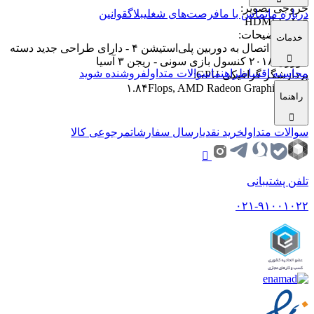
خروجی تصویر
:
درباره ما
تماس با ما
فرصت‌های شغلی
بلاگ
قوانین
HDMI ۱۰۸۰p
سایر توضیحات
:
خدمات
- قابلیت اتصال به دوربین پلی‌استیشن ۴ - دارای طراحی جدید دسته
- ورژن ۲۰۱۸ کنسول بازی سونی - ریجن ۳ آسیا
محاسبه اقساط
راهنما
سوالات متداول
فروشنده شوید
پردازشگر گرافیکی GPU
:
۱.۸۴Flops, AMD Radeon Graphics Core
راهنما
سوالات متداول
خرید نقدی
ارسال سفارشات
مرجوعی کالا
تلفن پشتیبانی
۰۲۱-۹۱۰۰۱۰۲۲