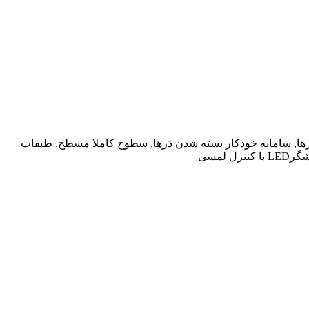
ی ديجيتال, درِ سوم همراه با سامانه سرمايش فلزی, روشنايي درخشان با LED, سامانه آرام بند درها, سامانه خودکار بسته شدن دَرها, سطوح کاملا مسطح, طبقات
لمسی