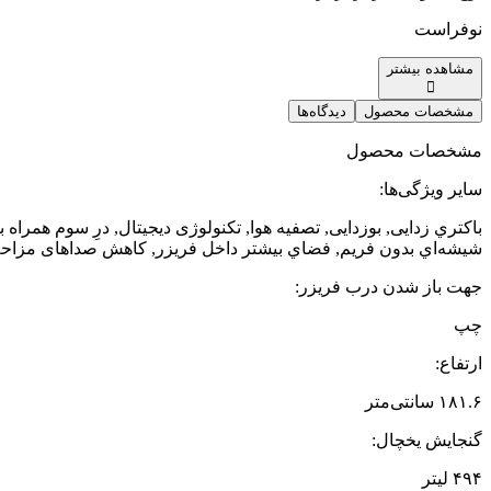
نوفراست
مشاهده بیشتر
مشخصات محصول
دیدگاه‌ها
مشخصات محصول
سایر ویژگی‌ها
:
شيشه‌اي بدون فريم, فضاي بيشتر داخل فريزر, کاهش صداهای مزاحم, محفظه 
جهت باز شدن درب فریزر
:
چپ
ارتفاع
:
۱۸۱.۶ سانتی‌متر
گنجایش یخچال
:
۴۹۴ لیتر