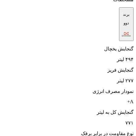
برند
دوو
گنجایش یخچال
۴۹۴ لیتر
گنجایش فریز
۲۷۷ لیتر
نمودار مصرف انرژی
A+
گنجایش کل به لیتر
۷۷۱
نوع مقاومت در برابر برفک