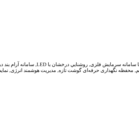
باکتري زدايی, بوزدايی, تصفيه هوا, تکنولوژ
نگهداری حرفه‌ای گوشت تازه, مديريت هوشمند انرژی, نمايشگرLED با کنترل 