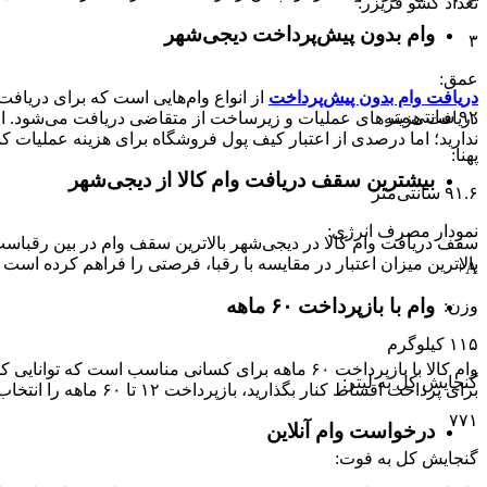
تعداد کشو فریزر
:
وام بدون پیش‌پرداخت‌ دیجی‌شهر
۳
عمق
:
دریافت وام بدون پیش‌پرداخت
از انواع وام‌هایی است که برای دریافت 
۹۲ سانتی‌متر
دریافت هزینه‌های عملیات و زیرساخت از متقاضی دریافت می‌شود. از 
ندارید؛ اما درصدی از اعتبار کیف پول فروشگاه برای هزینه عملیات ک
پهنا
:
بیشترین سقف دریافت وام کالا از دیجی‌شهر
۹۱.۶ سانتی‌متر
نمودار مصرف انرژی
:
بالاترین میزان اعتبار در مقایسه با رقبا، فرصتی را فراهم کرده است تا بتوانید متناسب با رتبه اعتباری خود تا 
A+
وام با بازپرداخت ۶۰ ماهه
وزن
:
۱۱۵ کیلوگرم
وام کالا با بازپرداخت ۶۰ ماهه برای کسانی مناسب ا
گنجایش کل به لیتر
:
برای پرداخت اقساط کنار بگذارید، بازپرداخت ۱۲ تا ۶۰ ماهه را انتخاب کنید و خرید اقساطی خود را انجام دهید.
۷۷۱
درخواست وام آنلاین
گنجایش کل به فوت
: