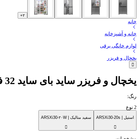
+
۲
خانه
خانه و آشپزخانه
لوازم خانگی برقی
یخچال و فریزر
یخچال و فریزر ساید بای ساید 32 فوت دوو مدل ARSXi30-20
رنگ
:
2
نوع
استیل | ARSXi30-20s
سفید متالیک | ARSXi30-۲۰W
مشخصات