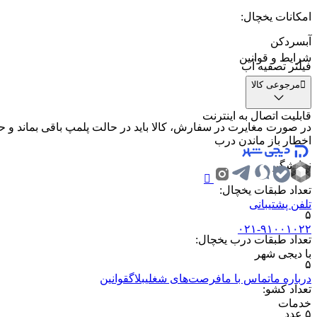
امکانات یخچال
:
آبسردکن
شرایط و قوانین
فیلتر تصفیه آب
مرجوعی کالا
لامپ یخچال
قابلیت اتصال به اینترنت
در صورت مغایرت در سفارش، کالا باید در حالت پلمپ باقی بماند و حداکثر تا ۷ روز پس از دریافت، به پشتیبانی اطل
اخطار باز ماندن درب
نمایشگر
تعداد طبقات یخچال
:
تلفن پشتیبانی
۵
۰۲۱-۹۱۰۰۱۰۲۲
تعداد طبقات درب یخچال
:
با دیجی شهر
۵
درباره ما
تماس با ما
فرصت‌های شغلی
بلاگ
قوانین
تعداد کشو
:
خدمات
۵ عدد