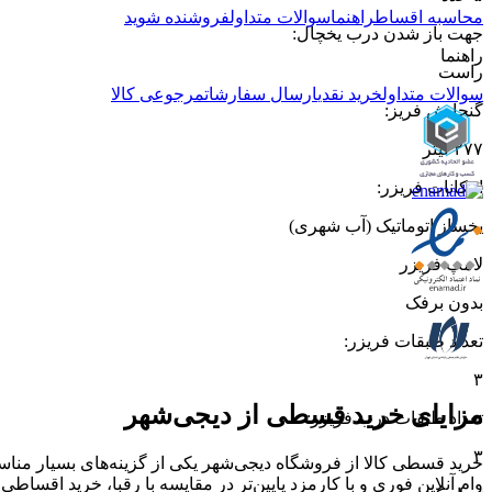
محاسبه اقساط
راهنما
سوالات متداول
فروشنده شوید
جهت باز شدن درب یخچال
:
راهنما
راست
سوالات متداول
خرید نقدی
ارسال سفارشات
مرجوعی کالا
گنجایش فریز
:
۲۷۷ لیتر
امکانات فریزر
:
یخساز اتوماتیک (آب شهری)
لامپ فریزر
بدون برفک
تعداد طبقات فریزر
:
۳
مزایای خرید قسطی از دیجی‌شهر
تعداد طبقات درب فریزر
:
۳
خرید قسطی کالا از فروشگاه دیجی‌شهر یکی از گزینه‌های بسیار مناسب
وام آنلاین فوری و با کارمزد پایین‌تر در مقایسه با رقبا، خرید اقساطی 