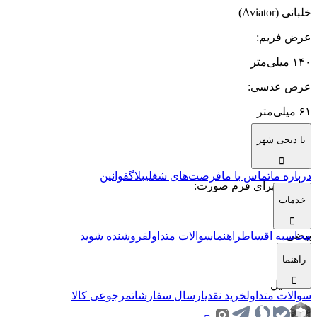
خلبانی (Aviator)
عرض فریم
:
۱۴۰ میلی‌متر
عرض عدسی
:
۶۱ میلی‌متر
عرض پل
:
با دیجی شهر
۱۵ میلی‌متر
درباره ما
تماس با ما
فرصت‌های شغلی
بلاگ
قوانین
مناسب برای فرم صورت
:
خدمات
مربع
بیضی
محاسبه اقساط
راهنما
سوالات متداول
فروشنده شوید
قلب
راهنما
مستطیل
سوالات متداول
خرید نقدی
ارسال سفارشات
مرجوعی کالا
مثلث