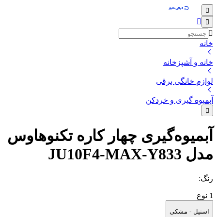
خانه
خانه و آشپزخانه
لوازم خانگی برقی
آبمیوه گیری و خردکن
آبمیوه‌گیری چهار کاره تکنوهاوس
مدل JU10F4-MAX-Y833
رنگ
:
1
نوع
استیل - مشکی