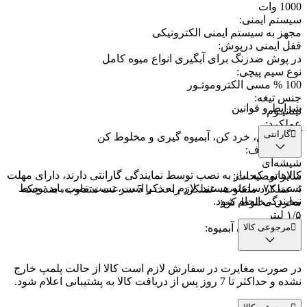
1000 وات
سیستم ایمنی
:
مجهز به سیستم ایمنی الکترونیکی
قفل ایمنی درپوش
:
در پوش ضدزنگ برای آبگیری انواع میوه کامل
نوع سیم پیچی
:
100 % مسی الکتروموتـور
جنس تیغه
:
شرایط و قوانین
تیتانیـوم
عملکرد
:
گارانتی
آسیاب کن، خرد کن، آبمیوه گیری و مخلوط کن
جنس ظرف
:
شیشه‌ای
کالاهایی که نیاز به نصب توسط نمایندگی گارانتی دارند، دارای مهلت
سایر توضیحات
:
تست ۷۲ ساعته هستند. لازم به ذکر است، تست نصب باید توسط
4 عملکرد متفاوت، عملکرد راحت با 5 سرعت متفاوت، ضد چکه
نمایندگی انجام شود.
مخزن مخلوط کن
:
۱/۵ لیتر
مرجوعی کالا
ظرفیت مخزن آبمیوه
:
۱ لیتر
در صورت مغایرت در سفارش لازم است کالا از حالت پلمپ خارج
نشده و حداکثر تا 7 روز پس از دریافت کالا به پشتیبانی اعلام شود.