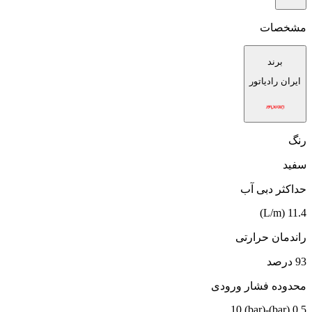
مشخصات
برند
ایران رادیاتور
رنگ
سفید
حداکثر دبی آب
11.4 (L/m)
راندمان حرارتی
93 درصد
محدوده فشار ورودی
0.5 (bar)-10 (bar)