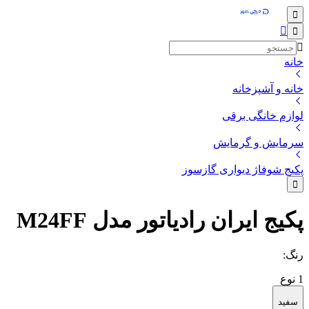
خانه
خانه و آشپزخانه
لوازم خانگی برقی
سرمایش و گرمایش
پکیج شوفاژ دیواری گازسوز
پکیج ایران رادیاتور مدل M24FF
رنگ
:
1
نوع
سفید