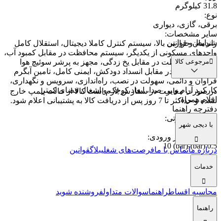
31.8 کیلوگرم
نوع
:
برقی، گازی، دیواری
سایر مشخصات
:
شرایط و قوانین
راندمان حرارتی بالا، سیستم کنترل کاملا دیجیتال، استقلال کامل
واحدهای مسکونی از یکدیگر، سیستم محافظت در مقابل کمبود آب،
مرجوعی کالا
سیستم محافظت در مقابل یخ زدگی، مجهز به پرشر سوئیچ هوا
برای حفاظت در مقابل انسداد دودکش، ایمنی کامل، تامین آبگرم
فراوان و دائمی، سهولت در نصب، راه‌اندازی، سرویس و نگهداری،
کارکرد آرام و بی‌ صدا، ابعاد کوچک و اشغال فضای کمتر
در صورت مغایرت در سفارش لازم است کالا از حالت پلمپ خارج
اقلام همراه
:
نشده و حداکثر تا 7 روز پس از دریافت کالا به پشتیبانی اعلام شود.
دفترچه راهنما
راندمان حرارتی
:
با دیجی شهر
93 درصد
محدوده فشار ورودی
:
0.5 (bar)-10 (bar)
درباره ما
تماس با ما
فرصت‌های شغلی
بلاگ
قوانین
خدمات
محاسبه اقساط
راهنما
سوالات متداول
فروشنده شوید
راهنما