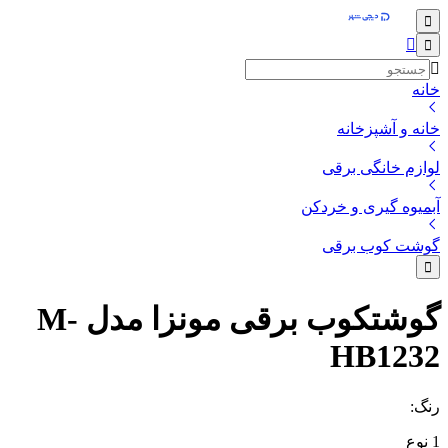
خانه
خانه و آشپزخانه
لوازم خانگی برقی
آبمیوه گیری و خردکن
گوشت کوب برقی
گوشتکوب برقی مونزا مدل M-
HB1232
رنگ
:
1
نوع