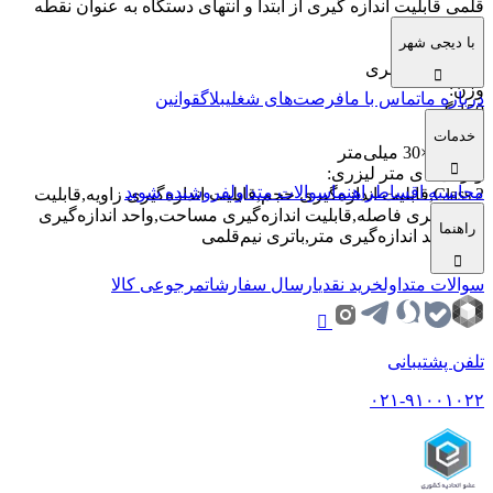
قلمی قابلیت اندازه گیری از ابتدا و انتهای دستگاه به عنوان نقطه
صفر
با دیجی شهر
اقلام همراه
:
کیف حمل کمری
وزن
:
درباره ما
تماس با ما
فرصت‌های شغلی
بلاگ
قوانین
150 گرم
ابعاد
:
خدمات
120×50×30 میلی‌متر
ویژگی‌های متر لیزری
:
محاسبه اقساط
راهنما
سوالات متداول
فروشنده شوید
Class 2,قابلیت اندازه‌گیری حجم,قابلیت اندازه‌گیری زاویه,قابلیت
اندازه‌گیری فاصله,قابلیت اندازه‌گیری مساحت,واحد اندازه‌گیری
راهنما
اینچ,واحد اندازه‌گیری متر,باتری نیم‌قلمی
سوالات متداول
خرید نقدی
ارسال سفارشات
مرجوعی کالا
تلفن پشتیبانی
۰۲۱-۹۱۰۰۱۰۲۲