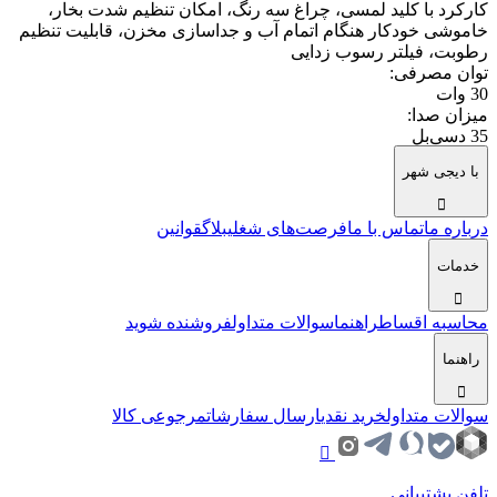
کارکرد با کلید لمسی، چراغ سه رنگ، امکان تنظیم شدت بخار،
خاموشی خودکار هنگام اتمام آب و جداسازی مخزن، قابلیت تنظیم
رطوبت، فیلتر رسوب زدایی
توان مصرفی
:
30 وات
میزان صدا
:
35 دسی‌بل
با دیجی شهر
درباره ما
تماس با ما
فرصت‌های شغلی
بلاگ
قوانین
خدمات
محاسبه اقساط
راهنما
سوالات متداول
فروشنده شوید
راهنما
سوالات متداول
خرید نقدی
ارسال سفارشات
مرجوعی کالا
تلفن پشتیبانی