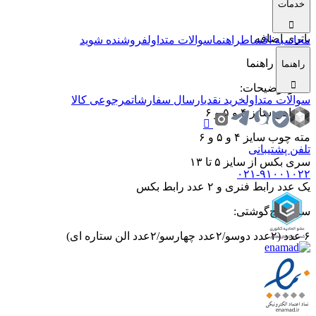
خدمات
شارژر
باتری اضافه
محاسبه اقساط
راهنما
سوالات متداول
فروشنده شوید
دفترچه راهنما
راهنما
سایر توضیحات
:
سوالات متداول
خرید نقدی
ارسال سفارشات
مرجوعی کالا
مته اهن سایز ۴ و ۵ و ۶
مته چوب سایز ۴ و ۵ و ۶
تلفن پشتیبانی
سری بکس از سایز ۵ تا ۱۳
۰۲۱-۹۱۰۰۱۰۲۲
یک عدد رابط فنری و ۲ عدد رابط بکس
سری پیچ‌گوشتی
:
۶ عدد (۲عدد دوسو/۲عدد چهارسو/۲عدد الن ستاره ای)