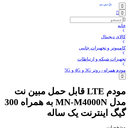
خانه
کالای دیجیتال
کامپیوتر و تجهیزات جانبی
تجهیزات شبکه و ارتباطات
مودم همراه - روتر 3G و 4G و 5G
مودم LTE قابل حمل مبین نت
مدل MN-M4000N به همراه 300
گیگ اینترنت یک ساله
مشخصات