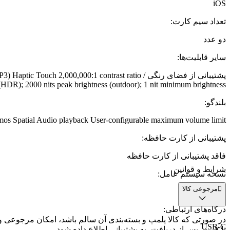
iOS
تعداد سیم کارت
:
دو عدد
سایر قابلیت‌ها
:
پشتیبانی از فضای رنگی / 000,000:1 contrast ratio
s (HDR); 2000 nits peak brightness (outdoor); 1 nit minimum brightness
بلندگو
:
mos Spatial Audio playback User‑configurable maximum volume limit
پشتیبانی از کارت حافظه
:
فاقد پشتیبانی از کارت حافظه
شرایط و قوانین
نسخه سیستم عامل
:
مرجوعی کالا
iOS 18
درگاه‌های ارتباطی
:
USB-C
تا ۷ روز پس از دریافت، به پشتیبانی اطلاع داده شود.