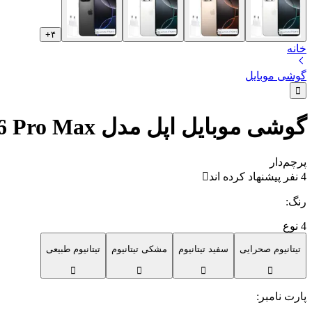
+
۴
خانه
گوشی موبایل
گوشی موبایل اپل مدل iPhone 16 Pro Max به همراه شارژر 20 وات اپل - نات اکتیو
پرچم‌دار
4 نفر پیشنهاد کرده اند
رنگ
:
4
نوع
تیتانیوم صحرایی
سفید تیتانیوم
مشکی تیتانیوم
تیتانیوم طبیعی
پارت نامبر
: