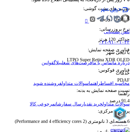
دوربین‌های پشت گوشی
:
3 ماژول دوربین
نرخ بروزرسانی
:
تلفن پشتیبانی
حداکثر 120 هرتز
۰۲۱-۹۱۰۰۱۰۲۲
فناوری صفحه‌ نمایش
:
با دیجی شهر
LTPO Super Retina XDR OLED
درباره ما
تماس با ما
فرصت‌های شغلی
بلاگ
قوانین
فناوری فوکوس
:
خدمات
PDAF
محاسبه اقساط
راهنما
سوالات متداول
فروشنده شوید
نسبت صفحه نمایش به بدنه
:
راهنما
91.4 درصد
سوالات متداول
خرید نقدی
ارسال سفارشات
مرجوعی کالا
پردازنده‌ مرکزی
:
6 هسته ای 3 نانومتری (2 Performance and 4 efficiency cores)
مشخصات باتری
: