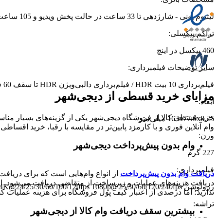
لیتیوم‌ یونی - شارژدهی تا 33 ساعت در حالت پخش ویدیو و 105 ساعت در حالت پخش موسیقی
تراکم پیکسلی
:
460 پیکسل در اینچ
سایر توضیحات فیلمبرداری
:
فیلم‌برداری 10 بیت HDR / فیلم‌برداری دالبی‌ویژن HDR تا سقف 60 فریم بر ثانیه / قابلیت ProRes / حالت Cinematic / فیلم‌برداری سه‌بعدی / ضبط صدای استریو
مزایای خرید قسطی از دیجی‌شهر
ابعاد
:
خرید قسطی کالا از فروشگاه دیجی‌شهر یکی از گزینه‌های بسیار مناسب
163x77.6x8.25 میلی‌متر
وام آنلاین فوری و با کارمزد پایین‌تر در مقایسه با رقبا، خرید اقساطی 
وزن
:
وام بدون پیش‌پرداخت‌ دیجی‌شهر
227 گرم
فیلمبرداری
:
دریافت وام بدون پیش‌پرداخت
از انواع وام‌هایی است که برای دریافت 
دریافت هزینه‌های عملیات و زیرساخت از متقاضی دریافت می‌شود. از 
رزولوشن 4K@24/25/30/60/100/120fps 1080p@25/30/60/120/240fps
ندارید؛ اما درصدی از اعتبار کیف پول فروشگاه برای هزینه عملیات ک
تراشه
:
بیشترین سقف دریافت وام کالا از دیجی‌شهر