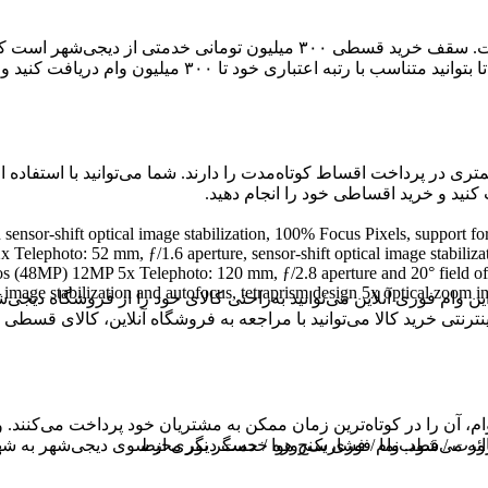
سقف دریافت وام کالا در دیجی‌شهر بالاترین سقف وام در بین رقباست. سقف خر
۳۰۰ میلیون وام دریافت کنید و خرید اعتباری خود را انجام دهید.
ست که توانایی کمتری در پرداخت اقساط کوتاه‌مدت را دارند. شما می‌توانید با اس
4 مگاپیکسل واید / 48 مگاپیکسل اولتراواید / 12 مگاپیکسل تله‌فوتو / ilization, 100% Focus Pixels, support for
Telephoto: 52 mm, ƒ/1.6 aperture, sensor‑shift optical image stabiliz
tos (48MP) 12MP 5x Telephoto: 120 mm, ƒ/2.8 aperture and 20° field of
image stabilization and autofocus, tetraprism design 5x optical zoom 
 وام فوری آنلاین می‌توانید به‌راحتی کالای خود را از فروشگاه دیجی
ترنتی خرید کالا می‌توانید با مراجعه به فروشگاه آنلاین، کالای قسطی خ
ن وام، آن را در کوتاه‌ترین زمان ممکن به مشتریان خود پرداخت می‌کنن
ت / قطب‌نما / فشارسنج هوا / حسگر نور محیط
ائه می‌شود. وام فوری یک‌روزه خدمت دیگری از سوی دیجی‌شهر به شهر