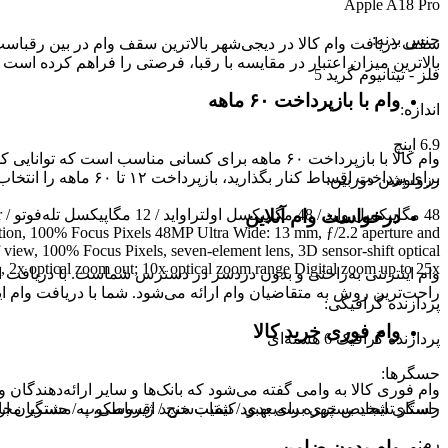
Apple A18 Pro
جنس بدنه
:
بالاترین میزان اعتبار در مقایسه با رقبا، فرصتی را فراهم کرده است تا بتوانید متناسب با رتبه اعتباری خود تا 
فلز - تیتانیوم گرید 5
وام با بازپرداخت ۶۰ ماهه
اندازه
:
6.9 اینچ
وام کالا با بازپرداخت ۶۰ ماهه برای کسانی مناسب ا
برای پرداخت اقساط کنار بگذارید، بازپرداخت ۱۲ تا ۶۰ ماهه را انتخاب کنید و خرید اقساطی خود را انجام دهید.
رزولوشن دوربین
:
درخواست وام آنلاین
8
ation, 100% Focus Pixels 48MP Ultra Wide: 13 mm, ƒ/2.2 aperture and
 view, 100% Focus Pixels, seven-element lens, 3D sensor-shift optical
in, 2x optical zoom out; 10x optical zoom range Digital zoom up to 25x
وام اینترنتی به‌راحتی و بدون دردسر در دسترس شماست. با دریافت این
راحت‌ترین روش به متقاضیان وام ارائه می‌شود. شما با دریافت وام این
پردازنده گرافیکی
:
وام فوری خرید کالا
پردازنده گرافیک 6 هسته‌ای
حسگرها
:
وام فوری کالا به وامی گفته می‌شود که بانک‌ها و سایر ارائه‌دهندگا
حسگر تشخیص چهره سه‌بعدی / شتاب‌سنج / ژیروسکوپ / حسگر مجاور
راستای ایجاد بستری برای بهبود کیفیت خرید اقساطی، به مشتریان ار
رم
:
وام بدون ضامن