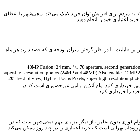
ید قسطی ۳۰۰ میلیون تومانی خدمتی از دیجی‌شهر است که به مردم برای افزایش توان خرید کمک می‌کند. دیجی‌شهر با اعطای
تفاده از این قابلیت، با در نظر گرفتن میزان بودجه‌ای که قصد دارید هر ماه
48MP Fusion: 24 mm, ƒ/1.78 aperture, second‑generation sensor‑shift optical image stab
super‑high‑resolution photos (24MP and 48MP) Also enables 12MP 2x 
120° field of view, Hybrid Focus Pixels, super-high-resolution pho
‌شهر خریداری کنید. وام آنلاین، وامی غیرحضوری است که در
ود را خریداری کنید.
د. وام فوری بدون ضامن، از دیگر مزایای مهم دیجی‌شهر است که در
وندان تهرانی است که خرید اعتباری را در چند روز ممکن می‌کند.