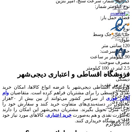
کیلومتر شمار، سرعت سنج، آمپر بنزین
نوع کیلومتر شمار
:
دیجیتال
فضای حمل بار
:
زیر زین
نوع جک
:
جک بغل، جک وسط
طول
:
120 سانتی متر
حداکثر سرعت
:
90 کیلومتر بر ساعت
مصرف سوخت
:
2.5 لیتر در 100 کیلومتر
فروشگاه اقساطی و اعتباری دیجی‌شهر
نوع ترمز جلو
:
دیسکی
نوع ترمز عقب
:
فروشگاه اقساطی دیجی‌شهر با عرضه انواع کالا‌ها، امکان خرید
کاسه‌ای
نقدی و قسطی را برای مشتریان فراهم کرده است. متقاضیان
وام
نوع چراغ
:
آنلاین فوری
از سراسر کشور می‌توانند از بین بیش از ۲۰هزار
ال ای دی
محصول در دسته‌بندی‌های متفاوت خرید کنند و سفارش خود را
نوع استارت
:
درب منزل تحویل بگیرند. مشتریان دیجی‌شهر این امکان را دارند
برقی
به‌صورت نقدی و هم به‌صورت
خرید اعتباری
، کالاهای مورد نیاز خود
وزن
:
را از فروشگاه خریداری کنند.
116 کیلوگرم