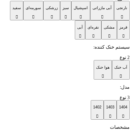
نارنجی
آبی مازراتی
اسپشیال
سبز
زرشکی
سورمه‌ای
سفید
قرمز
مشکی
نقره‌ای
آبی
سیستم خنک کننده
:
2
نوع
آب خنک
هوا خنک
مدل
:
3
نوع
1402
1403
1404
مشخصات