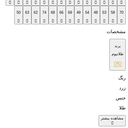
50
63
62
74
68
66
69
49
54
48
53
58
70
مشخصات
برند
طلانیوم
رنگ
زرد
جنس
طلا
مشاهده بیشتر