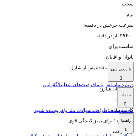
سخت
نرم
سرعت چرخش در دقیقه
:
۳۹۶۰۰ بار در دقیقه
مناسب برای
:
بانوان و آقایان
مدت زمان استفاده پس از شارژ
:
با دیجی شهر
۲۴ روز
درباره ما
تماس با ما
فرصت‌های شغلی
بلاگ
قوانین
مدت زمان شارژ
:
خدمات
۶ ساعت
کاربرد سری
:
محاسبه اقساط
راهنما
سوالات متداول
فروشنده شوید
استاندارد / برای تمیز کنندگی قوی
راهنما
نوع حرکت
:
سوالات متداول
خرید نقدی
ارسال سفارشات
مرجوعی کالا