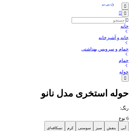
خانه
خانه و آشپزخانه
حمام و سرویس بهداشتی
حمام
حوله
حوله استخری مدل نانو
رنگ
:
6
نوع
آبی
بنفش
سبز
سوسنی
کرم
نسکافه‌ای