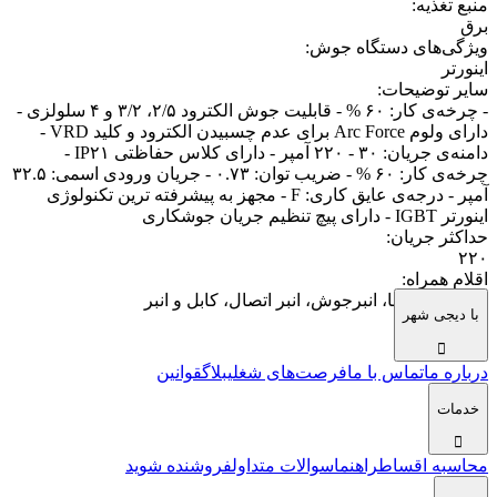
منبع تغذیه
:
برق
ویژگی‌های دستگاه جوش
:
اینورتر
سایر توضیحات
:
- چرخه‌ی کار: ۶۰ % - قابلیت جوش الکترود ۲/۵، ۳/۲ و ۴ سلولزی -
دارای ولوم Arc Force برای عدم چسبیدن الکترود و کلید VRD -
دامنه‌ی جریان: ۳۰ - ۲۲۰ آمپر - دارای کلاس حفاظتی IP۲۱ -
چرخه‌ی کار: ۶۰ % - ضریب توان: ۰.۷۳ - جریان ورودی اسمی: ۳۲.۵
آمپر - درجه‌ی عایق کاری: F - مجهز به پیشرفته ترین تکنولوژی
اینورتر IGBT - دارای پیچ تنظیم جریان جوشکاری
حداکثر جریان
:
۲۲۰
اقلام همراه
:
دفترچه راهنما، انبرجوش، انبر اتصال، کابل و انبر
با دیجی شهر
درباره ما
تماس با ما
فرصت‌های شغلی
بلاگ
قوانین
خدمات
محاسبه اقساط
راهنما
سوالات متداول
فروشنده شوید