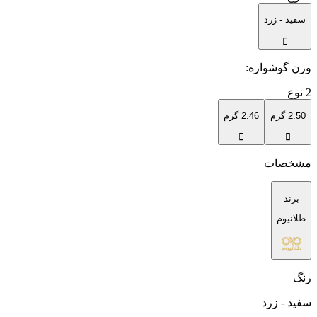
سفید - زرد
وزن گوشواره
:
2
نوع
2.50 گرم
2.46 گرم
مشخصات
برند
طلانیوم
رنگ
سفید - زرد