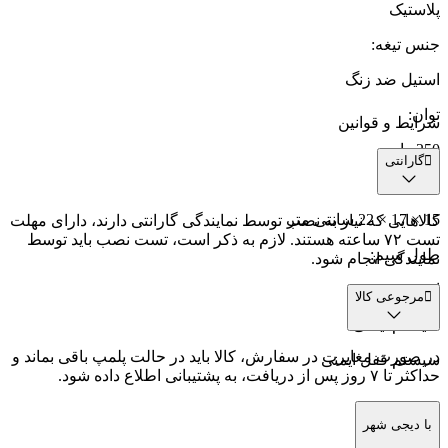
پلاستیک
جنس تیغه
:
استیل ضد زنگ
توان
:
شرایط و قوانین
250 وات
گارانتی
ابعاد
:
15 × 17 × 22 سانتی متر
کالاهایی که نیاز به نصب توسط نمایندگی گارانتی دارند، دارای مهلت
تست ۷۲ ساعته هستند. لازم به ذکر است، تست نصب باید توسط
طول سیم
:
نمایندگی انجام شود.
ا متر
مرجوعی کالا
سیستم ایمنی
:
در صورت مغایرت در سفارش، کالا باید در حالت پلمپ باقی بماند و
سیستم قفل ایمنی
حداکثر تا ۷ روز پس از دریافت، به پشتیبانی اطلاع داده شود.
با دیجی شهر