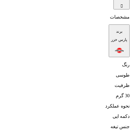
مشخصات
برند
پارس خزر
رنگ
طوسی
ظرفیت
30 گرم
نحوه عملکرد
دکمه ایی
جنس تیغه