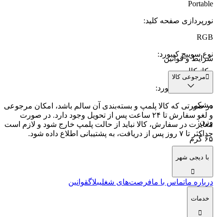
Portable
نورپردازی صفحه کلید
:
RGB
نوع سوییچ کیبورد
:
شرایط و قوانین
مکانیکال
مرجوعی کالا
رنگ سوییچ کیبورد
:
مشکی
در صورتی که کالا پلمپ و بسته‌بندی آن سالم باشد، امکان مرجوعی
و لغو سفارش تا ۲۴ ساعت پس از تحویل وجود دارد. در صورت
وزن
:
مغایرت در سفارش، کالا نباید از حالت پلمپ خارج شود و لازم است
حداکثر تا ۷ روز پس از دریافت، به پشتیبانی اطلاع داده شود.
۶۵ گرم
نوع اتصال
:
با دیجی شهر
بی‌سیم
درباره ما
تماس با ما
فرصت‌های شغلی
بلاگ
قوانین
خدمات