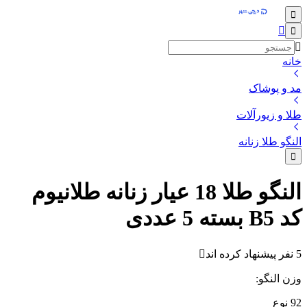
خانه
مد و پوشاک
طلا و زیورآلات
النگو طلا زنانه
النگو طلا 18 عیار زنانه طلانیوم
کد B5 بسته 5 عددی
5 نفر پیشنهاد کرده اند
وزن النگو
:
92
نوع