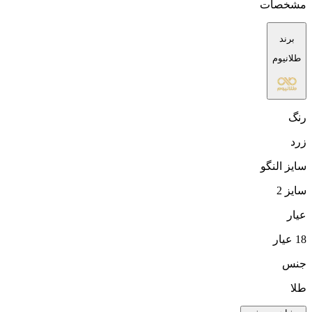
مشخصات
برند
طلانیوم
رنگ
زرد
سایز النگو
سایز 2
عیار
18 عیار
جنس
طلا