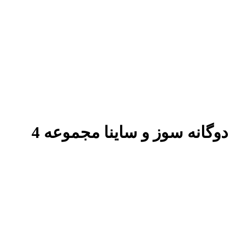
وایر شمع خودرو پرتو وایر مدل PW-PTI1 مناسب برای تیبا انژکتوری دوگانه سوز و ساینا مجموعه 4