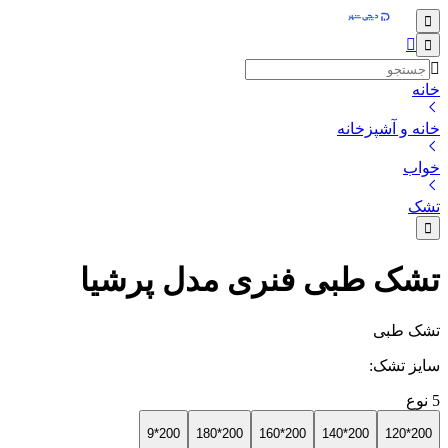
خانه
خانه و آشپزخانه
خواب
تشک
تشک طبی فنری مدل پرشیا
تشک طبی
سایز تشک
:
5
نوع
200*9
200*180
200*160
200*140
200*120