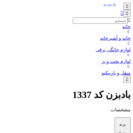
خانه
خانه و آشپزخانه
لوازم خانگی برقی
لوازم پخت و پز
منقل و باربیکیو
بادبزن کد 1337
مشخصات
برند
متفرقه