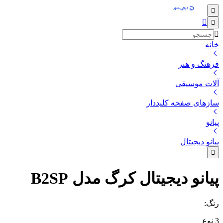
خانه
فرهنگ و هنر
آلات موسیقی
سازهای صفحه کلیددار
پیانو
پیانو دیجیتال
پیانو دیجیتال کرگ مدل B2SP
رنگ
:
3
نوع