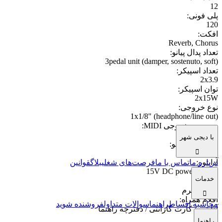
12
پلی فونی
:
120
افکت
:
Reverb, Chorus
تعداد پدال پیانو
:
3pedal unit (damper, sostenuto, soft)
تعداد اسپیکر
:
2x3.9
توان اسپیکر
:
2x15W
نوع خروجی
:
1x1/8" (headphone/line out)
ورودی و خروجی MIDI
:
USB
با دیجی شهر
تعداد آهنگ دمو
:
12
درباره ما
تماس با ما
فرصت‌های شغلی
بلاگ
قوانین
آداپتور
:
15V DC power supply
خدمات
وزن
:
21 کیلوگرم
اقلام همراه
:
محاسبه اقساط
راهنما
سوالات متداول
فروشنده شوید
آداپتور / کارت گارانتی / دفترچه راهنما
راهنما