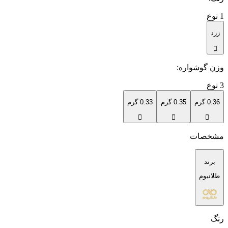
1
نوع
زرد
وزن گوشواره
:
3
نوع
0.36 گرم
0.35 گرم
0.33 گرم
مشخصات
برند
طلانیوم
رنگ