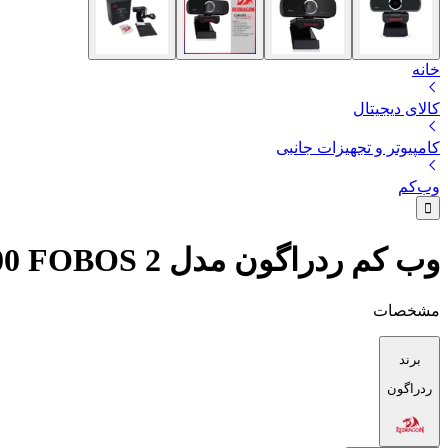
خانه
کالای دیجیتال
کامپیوتر و تجهیزات جانبی
وب‌کم
وب کم ردراگون مدل GW600 FOBOS 2
مشخصات
برند
ردراگون