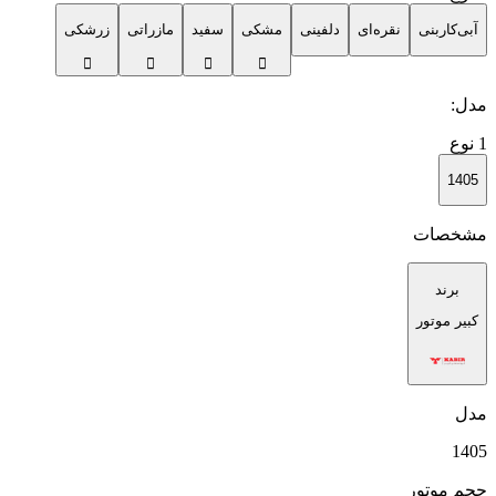
آبی‌کاربنی
نقره‌ای
دلفینی
مشکی
سفید
مازراتی
زرشکی
مدل
:
1
نوع
1405
مشخصات
برند
کبیر موتور
مدل
1405
حجم موتور