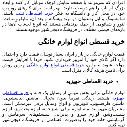
افرادی که نمی‌توانند با صفحه نمایش کوچک موبایل کار کنند و ابعاد
بزرگ لپ‌تاپ را هم دوست ندارند، بهتر است برای کارهای روزمره
خود در محل کار و دانشگاه به فکر
خرید اقساطی تبلت
باشند.
سامسونگ و اپل به‌عنوان دو برند پیشگام و بعد آن، مایکروسافت،
لنوو و شیائومی از جمله برندهایی هستند که انواع لپ‌تاپ آن‌ها در
بازه‌های قیمتی مختلف در فروشگاه دیجی‌شهر موجود هستند.
خرید قسطی انواع لوازم خانگی
قیمت لوازم خانگی در بازار ایران بسیار نوسان قیمت دارد و احتمال
دارد اگر کالای خود را امروز خریداری نکنید، فردا با افزایش قیمت
مواجه شوید. بنابراین،
خرید قسطی انواع لوازم خانگی
بهترین روش
برای تامین هزینه کالای منزل است.
خرید اقساطی جهیزیه
لوازم خانگی برقی بخش مهمی از وسایل یک خانه و
خرید اقساطی
جهیزیه
هستند. زندگی تقریباً بدون یخچال، ماشین لباسشویی،
ماشین ظرفشویی، تلویزیون و انواع وسایل برقی غیرممکن است.
مشتریان می‌توانند تمام لوازم برقی آشپزخانه، لوازم پخت‌وپز، لوازم
شست‌وشو، لوازم سرو و پذیرایی، سیستم‌های سرمایش و
گرمایشی خانه خود را به‌صورت اقساطی از فروشگاه دیجی‌شهر
تهیه کنند.