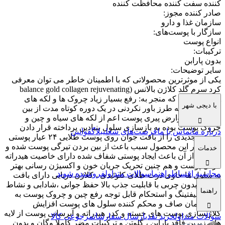
کننده سفت کننده محافظت کننده
صادر کننده مجوز
:
سازمان غذا و دارو
سازگار با پوست‌های
:
انواع پوست
ترکیبات
:
بدون پارابن
سایر توضیحات
:
یکی از موثرترین محصولاتی که با اطمینان خاطر می توان معرفی
کرد سرم گلد کلاژن بالانس (balance gold collagen rejuvenating
serum)، است که منجر به: رفع بسیار زیاد چروک ها و لکه های
با دیجی شهر
پوستی شده به طرز باور نکردنی در یک دوره کوتاه مدت از بین
برنده تمام عوارض پیری پوست اعم از لکه های سیاه و چین و
چروک پوست بوده به بازسازی سلول بنیادین پرداخته قرار دادن
درباره ما
تماس با ما
فرصت‌های شغلی
بلاگ
قوانین
رویه ی جدیدی را از بافت جوان روی پوست طلایی ۲۴ عیار پوستی
موجود در این محصول سبب باعث از بین بردن تیرگی پوست شده و
خدمات
استفاده از آن باعث ایجاد پوستی شفاف شده دارای خاصیت هیدراته
کردن پوست و هم چنین تحریک جریان خون و اکسیژن رسانی بهتر
محاسبه اقساط
راهنما
سوالات متداول
فروشنده شوید
به سلول ها حاوی ذرت طلای کلوئیدی ، کلاژن دریایی دارای بافت
سبک و بدون چربی با قابلیت جذب بالا حفظ جوانی ،شادابی و نشاط
راهنما
پوست لیفتینگ و استحکام قابل توجه رفع چین و چروک پوست به
مرور زمان صاف و محکم کننده سلول های پوست افزایش
کلاژنسازی پوست های خسته و کدر هیدراته و آبرسانی پوست از لایه
سوالات متداول
خرید نقدی
ارسال سفارشات
مرجوعی کالا
های زیرین فاقد پارابن ، گلوتن و ترکیبات مضر کاملا وگان و بدون