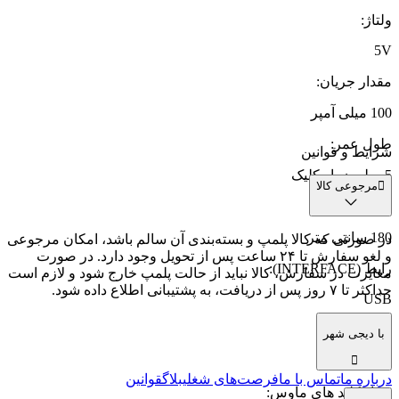
ولتاژ
:
5V
مقدار جریان
:
100 میلی آمپر
طول عمر
:
شرایط و قوانین
5 میلیون بار کلیک
مرجوعی کالا
طول کابل
:
180 سانتی متر
در صورتی که کالا پلمپ و بسته‌بندی آن سالم باشد، امکان مرجوعی
و لغو سفارش تا ۲۴ ساعت پس از تحویل وجود دارد. در صورت
رابط (INTERFACE)
:
مغایرت در سفارش، کالا نباید از حالت پلمپ خارج شود و لازم است
حداکثر تا ۷ روز پس از دریافت، به پشتیبانی اطلاع داده شود.
USB
جنس کابل
:
با دیجی شهر
کنفی
درباره ما
تماس با ما
فرصت‌های شغلی
بلاگ
قوانین
تعداد کلید های ماوس
: