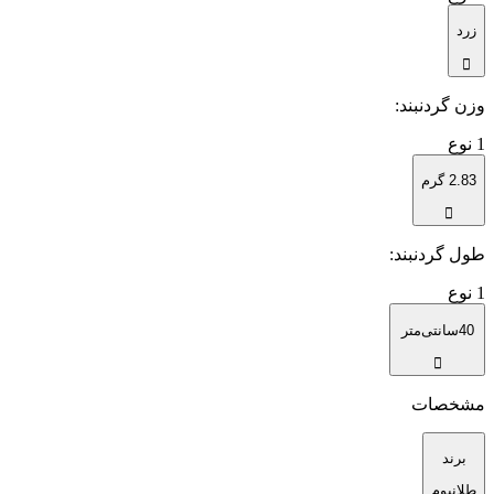
زرد
وزن گردنبند
:
1
نوع
2.83 گرم
طول گردنبند
:
1
نوع
40سانتی‌متر
مشخصات
برند
طلانیوم