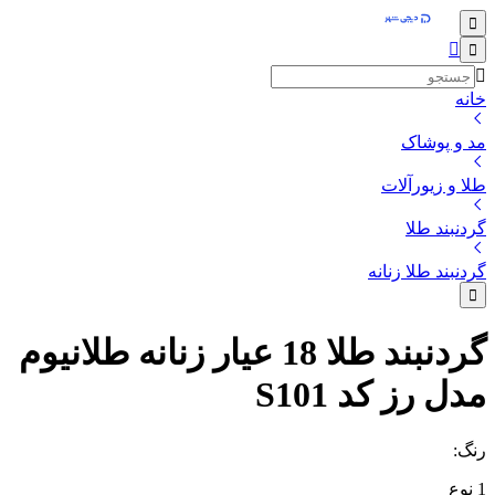
خانه
مد و پوشاک
طلا و زیورآلات
گردنبند طلا
گردنبند طلا زنانه
گردنبند طلا 18 عیار زنانه طلانیوم
مدل رز کد S101
رنگ
:
1
نوع