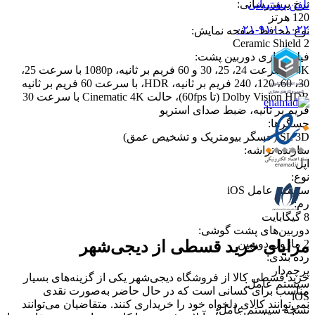
نرخ بروزرسانی
:
تلفن پشتیبانی
120 هرتز
۰۲۱-۹۱۰۰۱۰۲۲
نوع محافظ صفحه نمایش
:
Ceramic Shield 2
فیلمبرداری دوربین پشت
:
4K با سرعت 24، 25، 30 و 60 فریم بر ثانیه، 1080p با سرعت 25،
30، 60، 120، 240 فریم بر ثانیه، HDR، با سرعت 60 فریم بر ثانیه
Dolby Vision HDR (تا 60fps)، حالت Cinematic 4K با سرعت 30
فریم بر ثانیه، ضبط صدای استریو
حسگرها
:
SL 3D (حسگر بیومتریک و تشخیص عمق)
سازنده تراشه
:
اپل
نوع
:
سیستم عامل iOS
رم
:
8 گیگابایت
دوربین‌های پشت گوشی
:
مزایای خرید قسطی از دیجی‌شهر
2 ماژول دوربین
رده بندی
:
پرچم‌دار
خرید قسطی کالا از فروشگاه دیجی‌شهر یکی از گزینه‌های بسیار
سیستم عامل
:
مناسب برای کسانی است که در حال حاضر به‌صورت نقدی
iOS
نمی‌توانند کالای دلخواه خود را خریداری کنند. متقاضیان می‌توانند
نسخه سیستم عامل
: