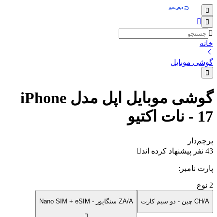
خانه
گوشی موبایل
گوشی موبایل اپل مدل iPhone
17 - نات اکتیو
پرچم‌دار
43 نفر پیشنهاد کرده اند
پارت نامبر
:
2
نوع
CH/A چین - دو سیم کارت
ZA/A سنگاپور - Nano SIM + eSIM