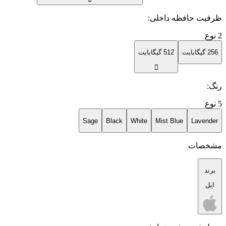
ظرفیت حافظه داخلی
:
2
نوع
256 گیگابایت
512 گیگابایت
رنگ
:
5
نوع
Sage
Black
White
Mist Blue
Lavender
مشخصات
برند
اپل