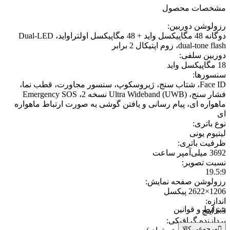
مشخصات محصول
رزولوشن دوربین
:
دوگانه 48 مگاپیکسل واید + 48 مگاپیکسل اولتراواید، Dual-LED
dual-tone flash، زوم اپتیکال 2 برابر
دوربین سلفی
:
18 مگاپیکسل واید
سنسورها
:
Face ID، شتاب‌ سنج، ژیروسکوپ، سنسور مجاورت، قطب‌ نما،
فشار سنج، Ultra Wideband (UWB) نسخه 2، Emergency SOS
ماهواره ای، پیام رسانی و یافتن گوشی به صورت ارتباط ماهواره
ای
نوع باتری
:
لیتیوم یونی
ظرفیت باتری
:
3692 میلی‌آمپر ساعت
نسبت تصویر
:
19.5:9
رزولوشن صفحه نمایش
:
1206×2622 پیکسل
اندازه
:
شرایط و قوانین
6.3 اینچ
پردازنده گرافیکی
:
مرجوعی کالا