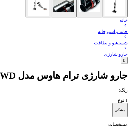
خانه
خانه و آشپزخانه
شستشو و نظافت
جارو شارژی
جارو شارژی ترام هاوس مدل RVC-95150 WD
رنگ
:
1
نوع
مشکی
مشخصات