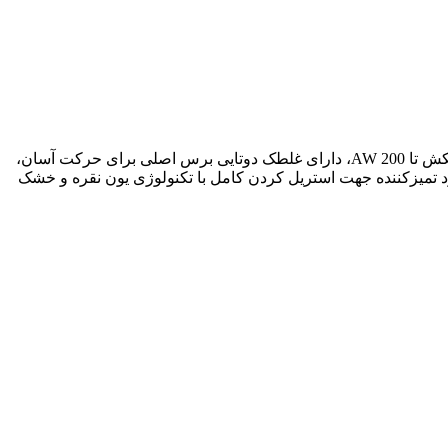
ملکرد 3 در 1، تمیز کردن فرش و ذرات خیلی ریز ، کف شوی موتور ضد آب با طراحی جدید، توان 400 وات و 100000 دور در دقیقه، قدرت مکش تا 200 AW، دارای غلطک دوتایی برس اصلی برای حرکت آسان،
، دارای خشاب باتری قابل جدا شدن /زمان 90 دقیقه، دارای دکمه لمسی خود تمیزکننده جهت استریل کردن کامل با تکنولوژی یون نقره و خشک