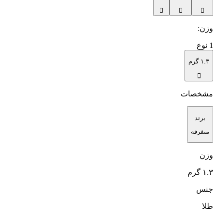
وزن
:
1
نوع
۱.۳ گرم
مشخصات
برند
متفرقه
وزن
۱.۳ گرم
جنس
طلا