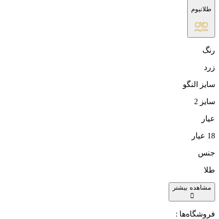
طلانیوم
رنگ
زرد
سایز النگو
سایز 2
عیار
18 عیار
جنس
طلا
مشاهده بیشتر
فروشگاه‌ها :