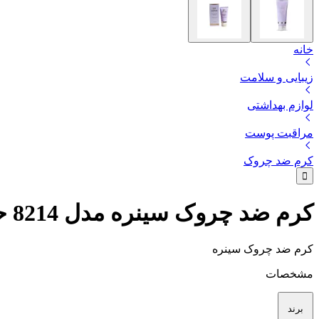
خانه
زیبایی و سلامت
لوازم بهداشتی
مراقبت پوست
کرم ضد چروک
کرم ضد چروک سینره مدل 8214 حجم 40 میلی لیتر
کرم ضد چروک سینره
مشخصات
برند