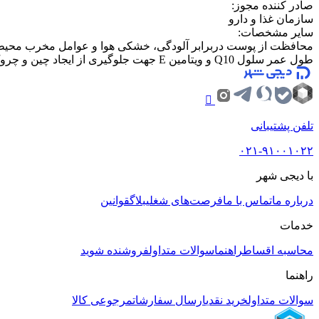
صادر کننده مجوز
:
سازمان غذا و دارو
سایر مشخصات
:
محافظت از پوست دربرابر آلودگی، خشکی هوا و عوامل مخرب محیطی
طول عمر سلول Q10 و ویتامین E جهت جلوگیری از ایجاد چین و چروک - حاوی کوآنزیم MDI های پوست - حاوی کمپلکس جهت حذف رادیکالهای آزاد
تلفن پشتیبانی
۰۲۱-۹۱۰۰۱۰۲۲
با دیجی شهر
درباره ما
تماس با ما
فرصت‌های شغلی
بلاگ
قوانین
خدمات
محاسبه اقساط
راهنما
سوالات متداول
فروشنده شوید
راهنما
سوالات متداول
خرید نقدی
ارسال سفارشات
مرجوعی کالا