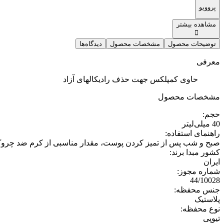
پروویو
مشاهده بیشتر
توضیحات محصول
مشخصات محصول
دیدگاه‌ها
معرفی
حاوی کمپلکس جهت حذف رادیکالهای آزاد
مشخصات محصول
حجم
:
40 میلی‌لیتر
راهنمای استفاده
:
صبح و شب پس از تمیز کردن پوست، مقدار مناسبی از کرم ضد چروک 
کشور مبدا برند
:
ایران
شماره مجوز
:
44/10028
جنس محفظه
:
پلاستیک
نوع محفظه
:
تیوپی