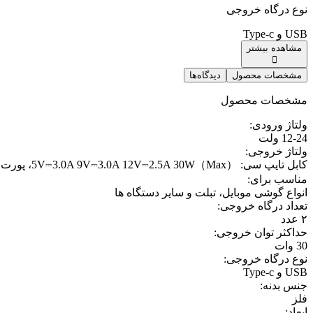
نوع درگاه خروجی
USB و Type-c
مشاهده بیشتر
مشخصات محصول
دیدگاه‌ها
مشخصات محصول
ولتاژ ورودی
:
12-24 ولت
ولتاژ خروجی
:
کابل تایپ سی: 5V⎓3.0A 9V⎓3.0A 12V⎓2.5A 30W（Max）، پورت تایپ سی: 5V⎓3.0A، پورت یو اس بی: 5V=2.4A
مناسب برای
:
انواع گوشی موبایل، تبلت و سایر دستگاه ها
تعداد درگاه خروجی
:
۲ عدد
حداکثر توان خروجی
:
30 وات
نوع درگاه خروجی
:
USB و Type-c
جنس بدنه
:
فلز
ابعاد
: