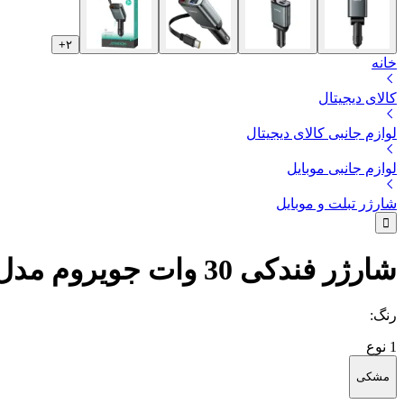
+
۲
خانه
کالای دیجیتال
لوازم جانبی کالای دیجیتال
لوازم جانبی موبایل
شارژر تبلت و موبایل
شارژر فندکی 30 وات جویروم مدل JR-CCL07
رنگ
:
1
نوع
مشکی