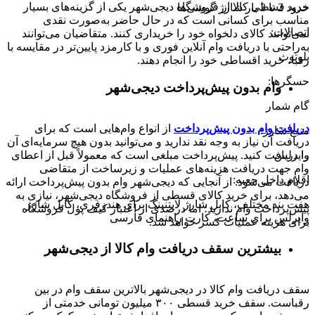
خرید قسطی کالا از فروشگاه دیجی‌شهر یکی از گزینه‌های بسیار
حدود 2 تا 3 بار شارژ گوشی‌ها
مناسب برای کسانی است که در حال حاضر به‌صورت نقدی
اتصالات
:
نمی‌توانند کالای دلخواه خود را خریداری کنند. متقاضیان می‌توانند
به‌راحتی با دریافت وام آنلاین فوری و با کارمزد پایین‌تر در مقایسه با
بلوتوث
رقبا، خرید اقساطی خود را انجام دهند.
حسگرها
:
وام بدون پیش‌پرداخت‌ دیجی‌شهر
گام شمار
دریافت وام بدون پیش‌پرداخت
از انواع وام‌هایی است که برای
منبع شارژ
:
دریافت آن نیاز به وجه نقد ندارید و می‌توانید بدون هیچ سرمایه‌ای آن
وایرلس
را دریافت کنید. پیش‌پرداخت مبلغی است که معمولاً قبل از اعطای
وام جهت دریافت هزینه‌های عملیات و زیرساخت از متقاضی
اقلام داخل جعبه
:
دریافت می‌شود. از آنجایی که دیجی‌شهر وام بدون پیش‌پرداخت ارائه
می‌دهد، برای خرید کالای قسطی از فروشگاه دیجی‌شهر، نیازی به
هفت بند مختلف، کابل شارژ لایتنینگ برای هندزفری، کابل شارژ
پیش‌پرداخت وام ندارید؛ اما درصدی از اعتبار کیف پول فروشگاه
وایرلس برای ساعت، کارت راهنمای فارسی
برای هزینه عملیات کسر خواهد شد.
بیشترین سقف دریافت وام کالا از دیجی‌شهر
سقف دریافت وام کالا در دیجی‌شهر بالاترین سقف وام در بین
رقباست. سقف خرید قسطی ۳۰۰ میلیون تومانی خدمتی از