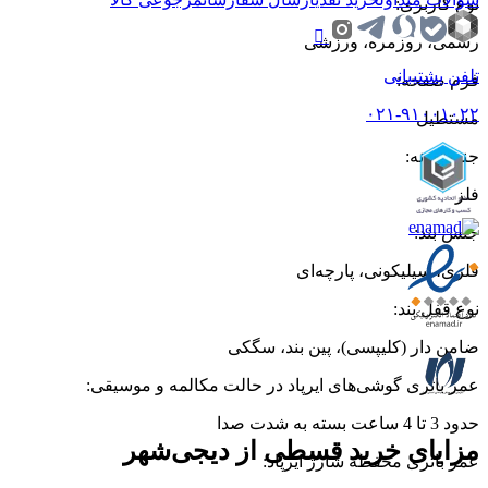
نوع کاربری
:
رسمی، روزمره، ورزشی
تلفن پشتیبانی
فرم صفحه
:
۰۲۱-۹۱۰۰۱۰۲۲
مستطیل
جنس بدنه
:
فلز
جنس بند
:
فلزی، سیلیکونی، پارچه‌ای
نوع قفل بند
:
ضامن دار (کلیپسی)، پین بند، سگکی
عمر باتری گوشی‌های ایرپاد در حالت مکالمه و موسیقی
:
حدود 3 تا 4 ساعت بسته به شدت صدا
مزایای خرید قسطی از دیجی‌شهر
عمر باتری محفظه شارژ ایرپاد
: