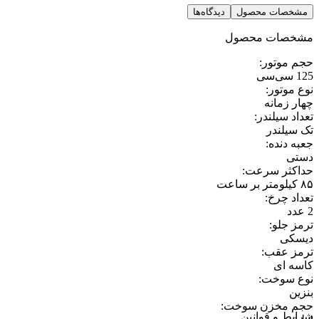
مشخصات محصول
دیدگاه‌ها
مشخصات محصول
حجم موتور
:
125 سی‌سی
نوع موتور
:
چهار زمانه
تعداد سیلندر
:
تک سیلندر
جعبه دنده
:
دستی
حداکثر سرعت
:
۸۵ کیلومتر بر ساعت
تعداد چرخ
:
2 عدد
ترمز جلو
:
دیسکی
ترمز عقب
:
کاسه ای
نوع سوخت
:
بنزین
حجم مخزن سوخت
:
شرایط و قوانین