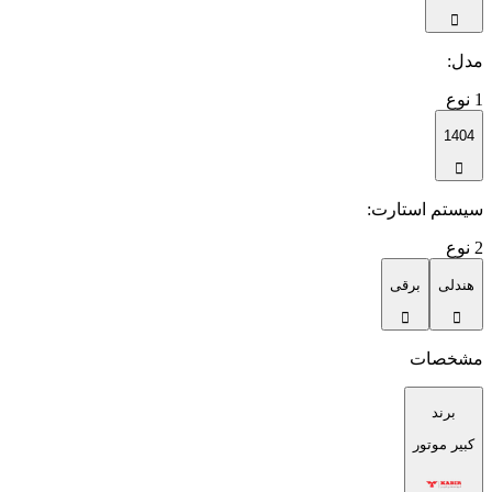
مدل
:
1
نوع
1404
سیستم استارت
:
2
نوع
هندلی
برقی
مشخصات
برند
کبیر موتور