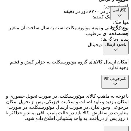
4 لیتر
قدرت موتور
:
گارانتی
۹ اسب بخار در ۸۷۰۰ دور در دقیقه
سیستم خنک کننده
:
هوا خنک
مدت گارانتی و بیمه موتورسیکلت بسته به سال ساخت آن متغیر
نوع کلاچ
:
است.
چند صفحه ای مرطوب
سایر ویژگی‌ها
:
نحوه ارسال
کیلومتر شمار دیجیتال
امکان ارسال کالاهای گروه موتورسیکلت به جزایر کیش و قشم
وجود ندارد.
مرجوعی کالا
با توجه به ماهیت کالای موتورسیکلت، در صورت تحویل حضوری و
امکان بازدید و تأیید اصالت و سلامت فیزیکی، پس از تحویل امکان
مرجوعی وجود ندارد. در صورت ارسال موتورسیکلت، در صورت
مغایرت در سفارش، کالا باید در حالت پلمپ باقی بماند و حداکثر تا
۱ روز پس از دریافت، به واحد پشتیبانی اطلاع داده شود.