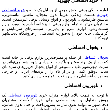
خرید اقساطی جهیزیه
لوازم خانگی برقی بخش مهمی از وسایل یک خانه و
خرید اقساطی
جهیزیه
هستند. زندگی تقریباً بدون یخچال، ماشین لباسشویی،
ماشین ظرفشویی، تلویزیون و انواع وسایل برقی غیرممکن است.
مشتریان می‌توانند تمام لوازم برقی آشپزخانه، لوازم پخت‌وپز، لوازم
شست‌وشو، لوازم سرو و پذیرایی، سیستم‌های سرمایش و
گرمایشی خانه خود را به‌صورت اقساطی از فروشگاه دیجی‌شهر
تهیه کنند.
یخچال اقساطی
یخچال اقساطی
از جمله پرمصرف‌ترین لوازم برقی در خانه است
که باید از یک برند معتبر و باکیفیت خریداری شود. شما می‌توانید در
سایت دیجی‌شهر طیف متنوعی از انواع یخچال‌ فریزرهای ساید بای
ساید، دوقلو، کمبی و در از بالا را از برندهای ایرانی و خارجی
به‌صورت اقساطی با بازپرداخت ۶۰ماهه خریداری کنید.
تلویزیون اقساطی
با توجه به قیمت بالای لوازم منزل، خرید
تلویزیون اقساطی
یک
روش متداول و البته منطقی برای خرید کالاست. مشتریان
دیجی‌شهر می‌توانند بدون نیاز به پیش‌پرداخت و حتی بدون ضامن،
برای خرید تلویزیون از برندهای اسنوا، ال‌جی، سونی، دوو،